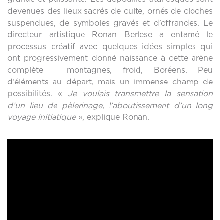
devenues des lieux sacrés de culte, ornés de cloches
suspendues, de symboles gravés et d’offrandes. Le
directeur artistique Ronan Berlese a entamé le
processus créatif avec quelques idées simples qui
ont progressivement donné naissance à cette arène
complète : montagnes, froid, Boréens. Peu
d’éléments au départ, mais un immense champ de
possibilités. «
Je voulais transmettre la sensation
d’un lieu de pèlerinage, l’aboutissement d’un long
voyage initiatique
», explique Ronan.