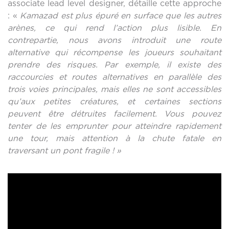
associate lead level designer, détaille cette approche
: «
Kamazad est plus épuré en surface que les autres
arènes, ce qui rend l’action plus lisible. En
contrepartie, nous avons introduit une route
alternative qui récompense les joueurs souhaitant
prendre des risques. Par exemple, il existe des
raccourcies et routes alternatives en parallèle des
trois voies principales, mais elles ne sont accessibles
qu’aux petites créatures, et certaines sections
peuvent être détruites facilement. Vous pouvez
tenter de les emprunter pour atteindre rapidement
une tour, mais attention à la chute fatale en
traversant un pont fragile ! »