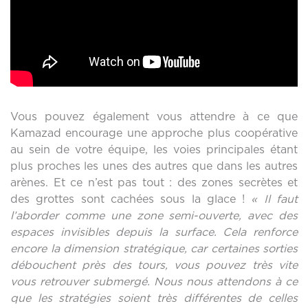
Vous pouvez également vous attendre à ce que
Kamazad encourage une approche plus coopérative
au sein de votre équipe, les voies principales étant
plus proches les unes des autres que dans les autres
arènes. Et ce n’est pas tout : des zones secrètes et
des grottes sont cachées sous la glace !
« Il faut
l’aborder comme une zone semi-ouverte, avec des
espaces invisibles depuis la surface. Cela renforce
encore la dimension stratégique, car certaines sorties
débouchent près des tours, vous pouvez très vite
vous retrouver submergé. Nous nous attendons à ce
que les stratégies soient très différentes de celles