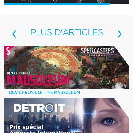
‹
›
PLUS
D'ARTICLES
DEV CHRONICLE: THE MAUSOLEUM