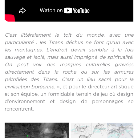
C’est littéralement le toit du monde, avec une
particularité : les Titans déchus ne font qu’un avec
les montagnes. L’endroit devait sembler à la fois
sauvage et isolé, mais aussi imprégné de spiritualité.
On peut voir des marques culturelles gravées
directement dans la roche ou sur les armures
pétrifiées des Titans. C’est un lieu sacré pour la
civilisation boréenne.
», et pour le directeur artistique
et son équipe, un formidable terrain de jeu où design
d’environnement et design de personnages se
rencontrent.