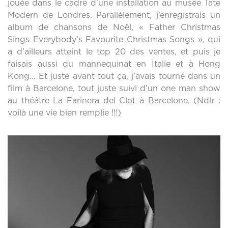
jouée dans le cadre d’une installation au musée Tate
Modern de Londres. Parallèlement, j’enregistrais un
album de chansons de Noël, « Father Christmas
Sings Everybody’s Favourite Christmas Songs », qui
a d’ailleurs atteint le top 20 des ventes, et puis je
faisais aussi du mannequinat en Italie et à Hong
Kong… Et juste avant tout ça, j’avais tourné dans un
film à Barcelone, tout juste suivi d’un one man show
au théâtre La Farinera del Clot à Barcelone. (Ndlr :
voilà une vie bien remplie !!!)