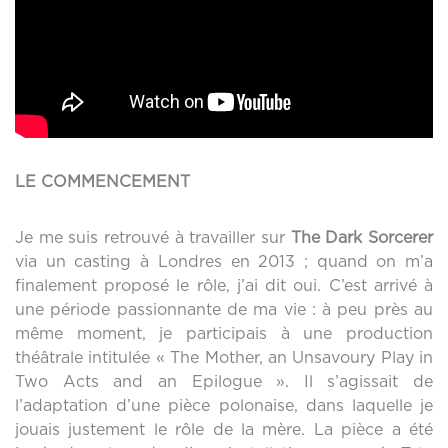
LE COMMENCEMENT
Je me suis retrouvé à travailler sur
The Dark Sorcerer
via un casting à Londres en 2013 ; quand on m’a
finalement proposé le rôle, j’ai dit oui. C’est arrivé à
une période passionnante de ma vie : à peu près au
même moment, je participais à une production
théâtrale intitulée « The Mother, an Unsavoury Play in
Two Acts and an Epilogue ». Il s’agissait de
l’adaptation d’une pièce polonaise, dans laquelle je
jouais justement le rôle de la mère. La pièce a été