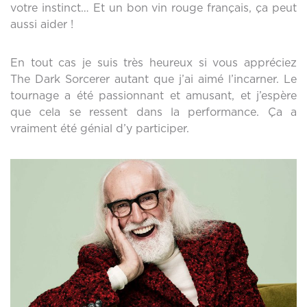
votre instinct… Et un bon vin rouge français, ça peut
aussi aider !
En tout cas je suis très heureux si vous appréciez
The Dark Sorcerer autant que j’ai aimé l’incarner. Le
tournage a été passionnant et amusant, et j’espère
que cela se ressent dans la performance. Ça a
vraiment été génial d’y participer.