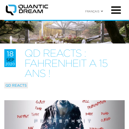
FRANÇAIS
QD REACTS :
18
SEP
FAHRENHEIT A 15
2020
ANS !
QD REACTS