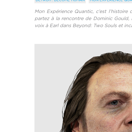
Mon Expérience Quantic, c’est l’histoire 
partez à la rencontre de Dominic Gould,
voix à Earl dans Beyond: Two Souls et in