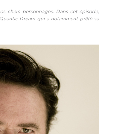
à nos chers personnages. Dans cet épisode,
e Quantic Dream qui a notamment prêté sa