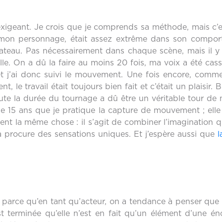
t exigeant. Je crois que je comprends sa méthode, mais c’
 mon personnage, était assez extrême dans son comport
lateau. Pas nécessairement dans chaque scène, mais il y
lle. On a dû la faire au moins 20 fois, ma voix a été ca
 et j’ai donc suivi le mouvement. Une fois encore, comm
nt, le travail était toujours bien fait et c’était un plaisir.
toute la durée du tournage a dû être un véritable tour de
 de 15 ans que je pratique la capture de mouvement ; ell
ment la même chose : il s’agit de combiner l’imagination q
a procure des sensations uniques. Et j’espère aussi que
l
é parce qu’en tant qu’acteur, on a tendance à penser que 
t terminée qu’elle n’est en fait qu’un élément d’une éno