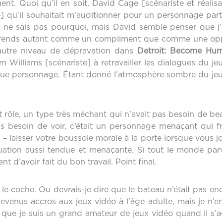
 Quoi qu’il en soit, David Cage [scénariste et réalisate
] qu’il souhaitait m’auditionner pour un personnage par
e ne sais pas pourquoi, mais David semble penser que j’
 prends autant comme un compliment que comme une opport
utre niveau de dépravation dans
Detroit: Become Hu
m Williams [scénariste] à retravailler les dialogues du
e personnage. Étant donné l’atmosphère sombre du jeu, il 
it rôle, un type très méchant qui n’avait pas besoin d
 besoin de voir, c’était un personnage menaçant qui fran
s – laisser votre boussole morale à la porte lorsque vous
tuation aussi tendue et menaçante. Si tout le monde parv
nt d’avoir fait du bon travail. Point final.
 le coche. Ou devrais-je dire que le bateau n’était pas enc
enus accros aux jeux vidéo à l’âge adulte, mais je n’en 
 que je suis un grand amateur de jeux vidéo quand il s’a