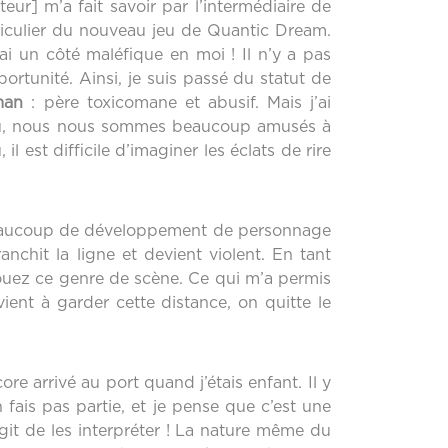
ur] m’a fait savoir par l’intermédiaire de
ticulier du nouveau jeu de Quantic Dream.
ai un côté maléfique en moi ! Il n’y a pas
unité. Ainsi, je suis passé du statut de
man
: père toxicomane et abusif. Mais j’ai
 jeu, nous nous sommes beaucoup amusés à
est difficile d’imaginer les éclats de rire
e beaucoup de développement de personnage
chit la ligne et devient violent. En tant
 jouez ce genre de scène. Ce qui m’a permis
ient à garder cette distance, on quitte le
ore arrivé au port quand j’étais enfant. Il y
fais pas partie, et je pense que c’est une
git de les interpréter ! La nature même du