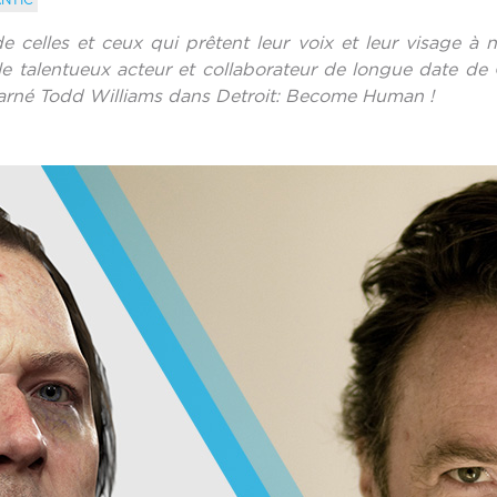
de celles et ceux qui prêtent leur voix et leur visage 
 le talentueux acteur et collaborateur de longue date d
carné Todd Williams dans Detroit: Become Human !