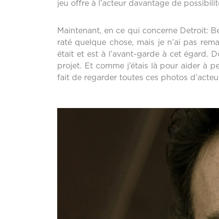
jeu offre à l’acteur davantage de possib
Maintenant, en ce qui concerne Detroit: Be
raté quelque chose, mais je n’ai pas re
était et est à l’avant-garde à cet égard. Don
projet. Et comme j’étais là pour aider à pe
fait de regarder toutes ces photos d’acteu