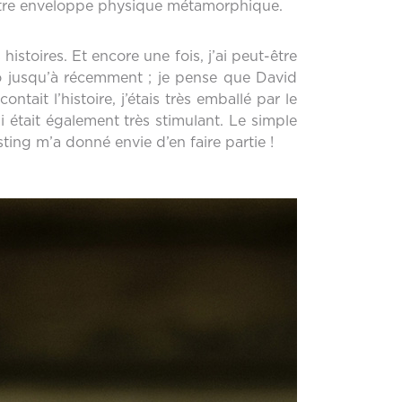
votre enveloppe physique métamorphique.
stoires. Et encore une fois, j’ai peut-être
o jusqu’à récemment ; je pense que David
ontait l’histoire, j’étais très emballé par le
ui était également très stimulant. Le simple
ting m’a donné envie d’en faire partie !