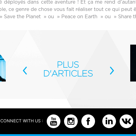
t été déployés dans cette aventure ! Et ça me rend d’au
, ce genre de chose vous fait réaliser tout ce qui peut êt
r » Save the Planet » ou » Peace on Earth » ou » Share t
‹
PLUS
›
D'ARTICLES
CONNECT WITH US :