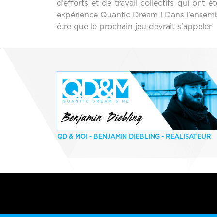
d’efforts et de travail collectifs qui on
expérience Quantic Dream ! Dans l’ensemble
être que le prochain jeu devrait s’appele
QD & MOI - BENJAMIN DIEBLING - RÉALISATEUR