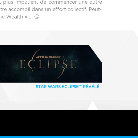
tant plus impatient de commencer une autre
re accompli dans un effort collectif. Peut-
he Wealth « … 🙂
STAR WARS ECLIPSE™ RÉVÉLÉ !