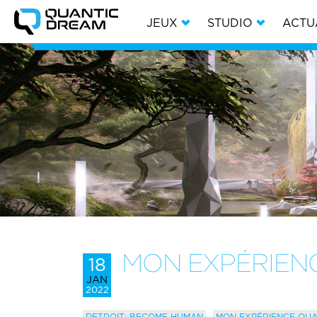
JEUX
STUDIO
ACTU
MON EXPÉRIENC
18
JAN
2022
DETROIT: BECOME HUMAN
MON EXPÉRIENCE QUA