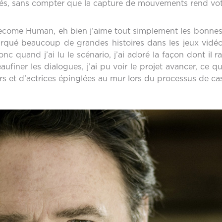
ilités, sans compter que la capture de mouvements rend 
come Human, eh bien j’aime tout simplement les bonnes hi
marqué beaucoup de grandes histoires dans les jeux vidé
c quand j’ai lu le scénario, j’ai adoré la façon dont il rac
aufiner les dialogues, j’ai pu voir le projet avancer, ce q
rs et d’actrices épinglées au mur lors du processus de cas