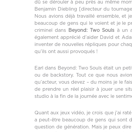
dû se dérouler à peu près au même moment.
Benjamin Diebling [directeur du tournage
Nous avions déjà travaillé ensemble, et j
beaucoup de gens qui le voient et je le
criminel dans
Beyond: Two Souls
à un a
également apprécié d’aider David et Ada
inventer de nouvelles répliques pour chaqu
qu’ils ont aussi provoqués !
Earl dans Beyond: Two Souls était un pet
ou de backstory. Tout ce que nous avions
qu’acteur, vous devez – du moins je le fai
de prendre un réel plaisir à jouer une si
studio à la fin de la journée avec le sentime
Quant aux jeux vidéo, je crois que j’ai raté
a peut-être beaucoup de gens qui sont dev
question de génération. Mais je peux dire