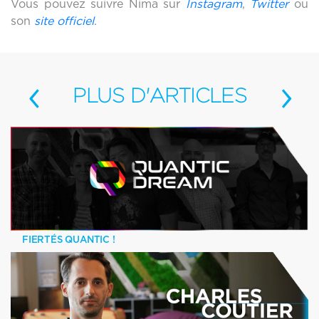
Vous pouvez suivre Nima sur
Instagram
,
Twitter
ou
son
site officiel
.
‹
›
PLUS
D'ARTICLES
FIERTÉS QUANTIC !