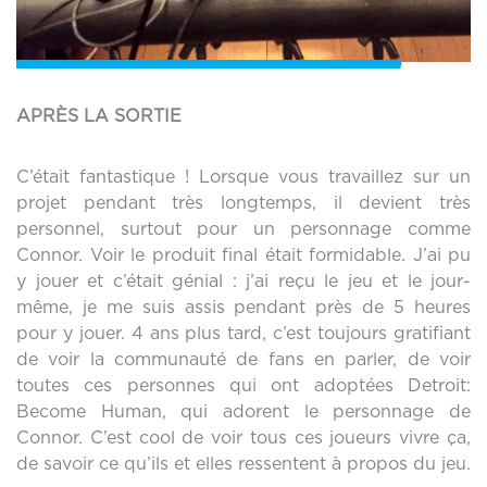
APRÈS LA SORTIE
C’était fantastique ! Lorsque vous travaillez sur un
projet pendant très longtemps, il devient très
personnel, surtout pour un personnage comme
Connor. Voir le produit final était formidable. J’ai pu
y jouer et c’était génial : j’ai reçu le jeu et le jour-
même, je me suis assis pendant près de 5 heures
pour y jouer. 4 ans plus tard, c’est toujours gratifiant
de voir la communauté de fans en parler, de voir
toutes ces personnes qui ont adoptées Detroit:
Become Human, qui adorent le personnage de
Connor. C’est cool de voir tous ces joueurs vivre ça,
de savoir ce qu’ils et elles ressentent à propos du jeu.