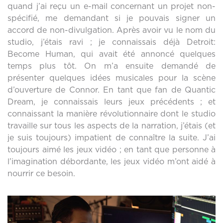
quand j’ai reçu un e-mail concernant un projet non-
spécifié, me demandant si je pouvais signer un
accord de non-divulgation. Après avoir vu le nom du
studio, j’étais ravi ; je connaissais déjà Detroit:
Become Human, qui avait été annoncé quelques
temps plus tôt. On m’a ensuite demandé de
présenter quelques idées musicales pour la scène
d’ouverture de Connor. En tant que fan de Quantic
Dream, je connaissais leurs jeux précédents ; et
connaissant la manière révolutionnaire dont le studio
travaille sur tous les aspects de la narration, j’étais (et
je suis toujours) impatient de connaître la suite. J’ai
toujours aimé les jeux vidéo ; en tant que personne à
l’imagination débordante, les jeux vidéo m’ont aidé à
nourrir ce besoin.