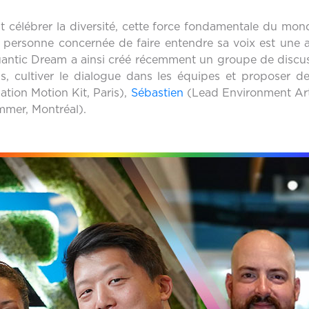
aut célébrer la diversité, cette force fondamentale du m
ersonne concernée de faire entendre sa voix est une acti
tic Dream a ainsi créé récemment un groupe de discussi
ns, cultiver le dialogue dans les équipes et proposer des
tion Motion Kit, Paris),
Sébastien
(Lead Environment Arti
mmer, Montréal).