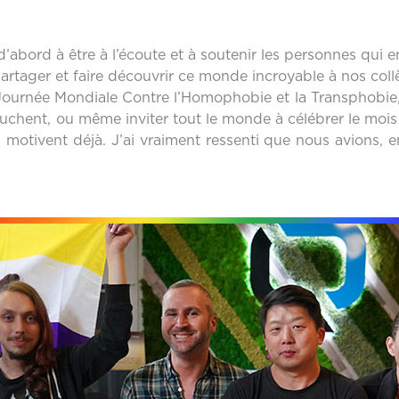
’abord à être à l’écoute et à soutenir les personnes qui en
partager et faire découvrir ce monde incroyable à nos collè
rnée Mondiale Contre l’Homophobie et la Transphobie, p
uchent, ou même inviter tout le monde à célébrer le mois
s motivent déjà. J’ai vraiment ressenti que nous avions, 