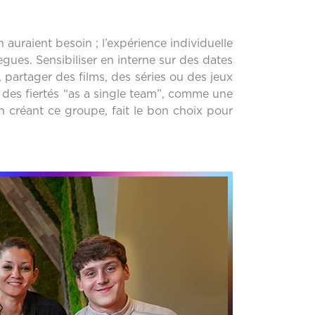
 auraient besoin ; l’expérience individuelle
gues. Sensibiliser en interne sur des dates
artager des films, des séries ou des jeux
 des fiertés “as a single team”, comme une
en créant ce groupe, fait le bon choix pour