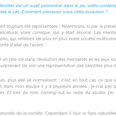
entités est un sujet primordial dans le jeu vidéo contemp
 été le cas. Comment percevez-vous cette évolution ?
ont toujours été représentées ! Néanmoins, si par le passé 
caricatural, voire comique, qui y était associé. Les men
éo, qui reflètent de plus en plus notre société multicolor
lonté d’aller de l’avant.
é un rôle clé dans l’évolution des mentalités et les jeux v
surprenant de voir une représentation des identités plus 
es, plus elle se normalisent ; c’est en tout cas ce que 
out dans mon équipe il y a plusieurs années ; je n’ai pas
ien. Et lors de mon coming-out au reste du studio, j’
turelle de la société. Cependant il faut le faire naturell