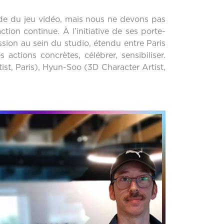
onde du jeu vidéo, mais nous ne devons pas
on continue. À l’initiative de ses porte-
on au sein du studio, étendu entre Paris
 actions concrètes, célébrer, sensibiliser.
st, Paris), Hyun-Soo (3D Character Artist,