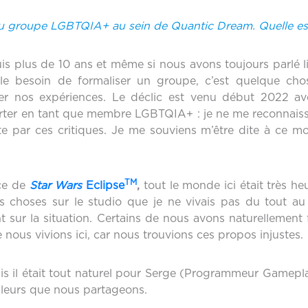
 du groupe LGBTQIA+ au sein de Quantic Dream. Quelle est l’
s plus de 10 ans et même si nous avons toujours parlé l
e besoin de formaliser un groupe, c’est quelque chos
er nos expériences. Le déclic est venu début 2022 ave
upporter en tant que membre LGBTQIA+ : je ne me reconnai
par ces critiques. Je me souviens m’être dite à ce mome
TM
ce de
Star Wars
Eclipse
,
tout le monde ici était très he
es choses sur le studio que je ne vivais pas du tout au
int sur la situation. Certains de nous avons naturelleme
 nous vivions ici, car nous trouvions ces propos injustes.
mais il était tout naturel pour Serge (Programmeur Gamepla
 valeurs que nous partageons.