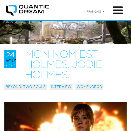
FRANÇAIS
MON NOM EST
24
AOÛT
HOLMES. JODIE
2020
HOLMES.
BEYOND: TWO SOULS
INTERVIEW
WOMENOFQD