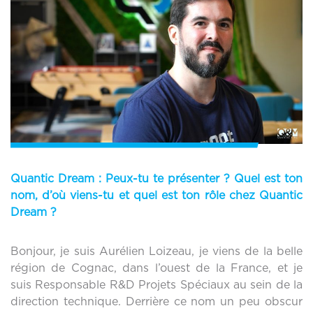
Quantic Dream :
Peux-tu te présenter ? Quel est ton
nom, d’où viens-tu et quel est ton rôle chez Quantic
Dream ?
Bonjour, je suis Aurélien Loizeau, je viens de la belle
région de Cognac, dans l’ouest de la France, et je
suis Responsable R&D Projets Spéciaux au sein de la
direction technique. Derrière ce nom un peu obscur