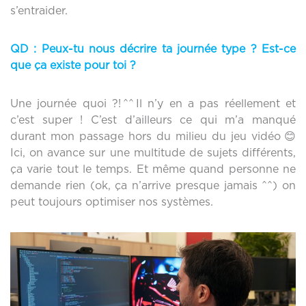
s’entraider.
QD : Peux-tu nous décrire ta journée type ? Est-ce
que ça existe pour toi ?
Une journée quoi ?! ^^ Il n’y en a pas réellement et
c’est super ! C’est d’ailleurs ce qui m’a manqué
durant mon passage hors du milieu du jeu vidéo 😊
Ici, on avance sur une multitude de sujets différents,
ça varie tout le temps. Et même quand personne ne
demande rien (ok, ça n’arrive presque jamais ^^) on
peut toujours optimiser nos systèmes.