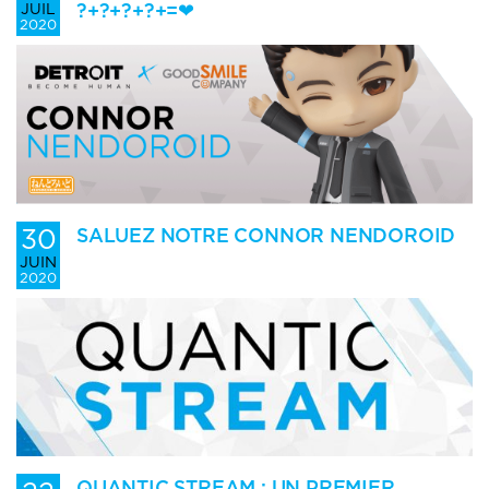
?+?+?+?+=❤
JUIL
2020
30
SALUEZ NOTRE CONNOR NENDOROID
JUIN
2020
QUANTIC STREAM : UN PREMIER