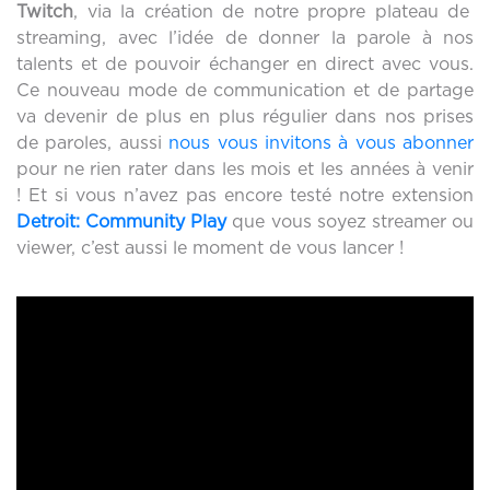
Twitch
, via la création de notre propre plateau de
streaming, avec l’idée de donner la parole à nos
talents et de pouvoir échanger en direct avec vous.
Ce nouveau mode de communication et de partage
va devenir de plus en plus régulier dans nos prises
de paroles, aussi
nous vous invitons à vous abonner
pour ne rien rater dans les mois et les années à venir
! Et si vous n’avez pas encore testé notre extension
Detroit
:
Community Play
que vous soyez streamer ou
viewer, c’est aussi le moment de vous lancer !