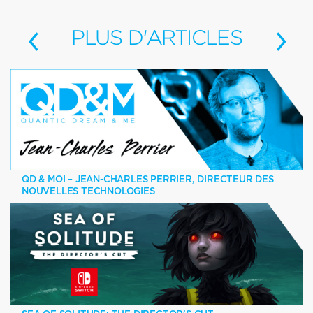
‹
›
PLUS
D'ARTICLES
QD & MOI – JEAN-CHARLES PERRIER, DIRECTEUR DES
NOUVELLES TECHNOLOGIES