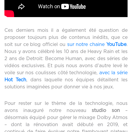
Ces derniers mois il a également été question de
proposer toujours plus de contenus inédits, que ce
soit sur ce blog officiel ou
sur notre chaine
YouTube
.
Nous y avons célébré les 10 ans de Heavy Rain et les
2 ans de Detroit: Become Human, avec des séries de
vidéos exclusives. Et puis nous avons d’autre levé le
voile sur nos coulisses côté technologie,
avec la série
Hot Tech
, dans laquelle nos équipes détaillent les
solutions imaginées pour donner vie à nos jeux.
Pour rester sur le thème de la technologie, nous
avons inauguré notre nouveau
studio son
–
désormais équipé pour gérer le mixage Dolby Atmos
– dont la rénovation avait débuté en 2019, et
continué de faire évoluer notre flamboyant plateau