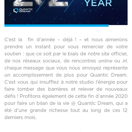
C’est la fin d’année – déjà ! – et nous aimerions
prendre un instant pour vous remercier de votre
soutien : que ce soit par le biais de notre site officiel,
de nos réseaux sociaux, de rencontres
online
ou
irl
,
chaque message que vous nous envoyez représente
un accomplissement de plus pour Quantic Dream.
C’est vous qui insufflez à notre studio l’énergie pour
faire tomber des barrières et relever de nouveaux
défis ! Profitons également de cette fin d’année 2020
pour faire un bilan de la vie @ Quantic Dream, qui a
été d’une grande richesse tout au long de ces 12
derniers mois.