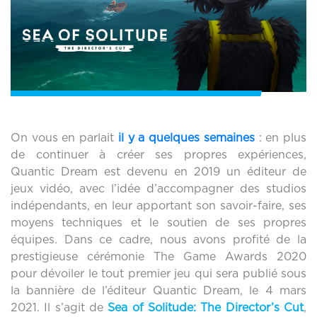
On vous en parlait
il y a quelques semaines
: en plus
de continuer à créer ses propres expériences,
Quantic Dream est devenu en 2019 un éditeur de
jeux vidéo, avec l’idée d’accompagner des studios
indépendants, en leur apportant son savoir-faire, ses
moyens techniques et le soutien de ses propres
équipes. Dans ce cadre, nous avons profité de la
prestigieuse cérémonie The Game Awards 2020
pour dévoiler le tout premier jeu qui sera publié sous
la bannière de l’éditeur Quantic Dream, le 4 mars
2021. Il s’agit de
Sea of Solitude: The Director’s Cut
,