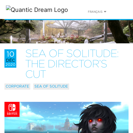
FRANÇAIS
SEA OF SOLITUDE:
10
DÉC
THE DIRECTOR’S
2020
CUT
CORPORATE
SEA OF SOLITUDE