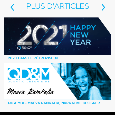
‹
›
PLUS
D'ARTICLES
2020 DANS LE RÉTROVISEUR
QD & MOI – MAÉVA RAMKALIA, NARRATIVE DESIGNER