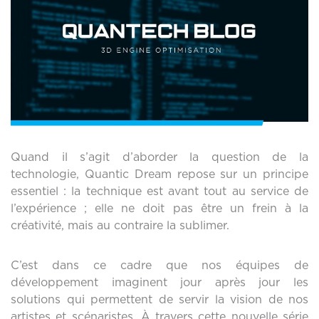
Quand il s’agit d’aborder la question de la
technologie, Quantic Dream repose sur un principe
essentiel : la technique est avant tout au service de
l’expérience ; elle ne doit pas être un frein à la
créativité, mais au contraire la sublimer.
C’est dans ce cadre que nos équipes de
développement imaginent jour après jour les
solutions qui permettent de servir la vision de nos
artistes et scénaristes. À travers cette nouvelle série