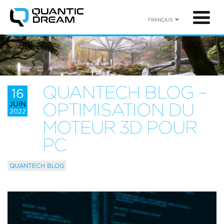
FRANÇAIS
QUANTECH BLOG –
16
JUIN
OPTIMISATION DU
2022
MOTEUR 3D POUR
PC
QUANTECH BLOG