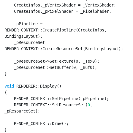
    CreateInfos._pVertexShader = _VertexShader;

    CreateInfos._pPixelShader = _PixelShader;

    _pPipeline = 
RENDER_CONTEXT::CreatePipeline(CreateInfos, 
BindingsLayout);

    _pResourceSet = 
RENDER_CONTEXT::CreateResourceSet(BindingsLayout);

    _pResourceSet->SetTexture(0, _Tex0);

    _pResourceSet->SetBuffer(0, _Buf0);

}

void
 RENDERER::Display()

{

    RENDER_CONTEXT::SetPipeline(_pPipeline);

    RENDER_CONTEXT::SetResourceSet(
0
, 
_pResourceSet);

    RENDER_CONTEXT::Draw();
