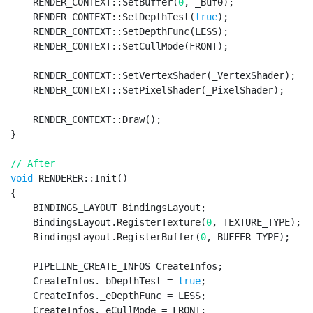
    RENDER_CONTEXT::SetBuffer(
0
, _Buf0);

    RENDER_CONTEXT::SetDepthTest(
true
);

    RENDER_CONTEXT::SetDepthFunc(LESS);

    RENDER_CONTEXT::SetCullMode(FRONT);

    RENDER_CONTEXT::SetVertexShader(_VertexShader);

    RENDER_CONTEXT::SetPixelShader(_PixelShader);

    RENDER_CONTEXT::Draw();

}

// After
void 
RENDERER::Init()

{

    BINDINGS_LAYOUT BindingsLayout;

    BindingsLayout.RegisterTexture(
0
, TEXTURE_TYPE);

    BindingsLayout.RegisterBuffer(
0
, BUFFER_TYPE);

    PIPELINE_CREATE_INFOS CreateInfos;

    CreateInfos._bDepthTest = 
true
;

    CreateInfos._eDepthFunc = LESS;

    CreateInfos._eCullMode = FRONT;
