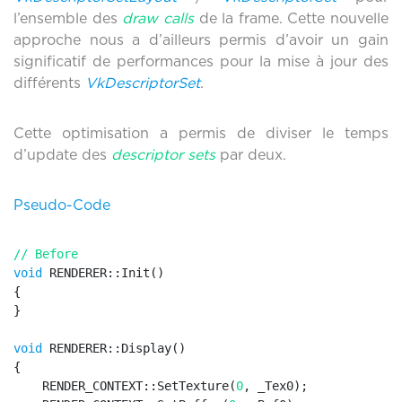
l’ensemble des
draw calls
de la frame. Cette nouvelle
approche nous a d’ailleurs permis d’avoir un gain
significatif de performances pour la mise à jour des
différents
VkDescriptorSet
.
Cette optimisation a permis de diviser le temps
d’update des
descriptor sets
par deux.
Pseudo-Code
// Before
void
 RENDERER::Init()

{

}

void
 RENDERER::Display()

{

    RENDER_CONTEXT::SetTexture(
0
, _Tex0);
