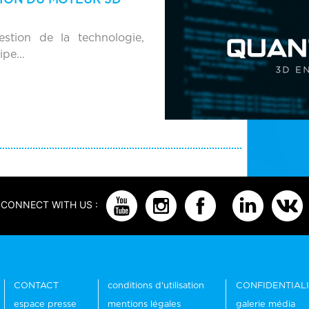
estion de la technologie,
cipe…
CONNECT WITH US :
CONTACT
conditions d'utilisation
CONFIDENTIAL
espace presse
mentions légales
galerie média