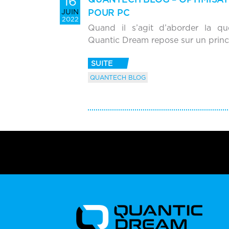
16
POUR PC
JUIN
2022
Quand il s’agit d’aborder la qu
Quantic Dream repose sur un prin
SUITE
QUANTECH BLOG