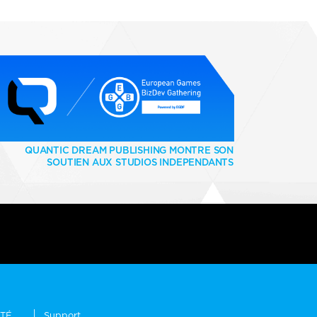
QUANTIC DREAM PUBLISHING MONTRE SON
SOUTIEN AUX STUDIOS INDEPENDANTS
ITÉ
Support