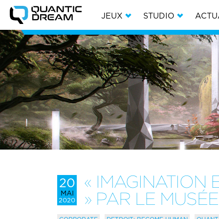
JEUX
STUDIO
ACTU
« IMAGINATION 
20
MAI
» PAR LE MUSÉE
2020