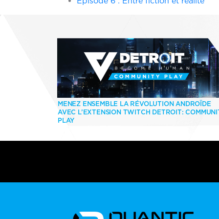
Episode 6 : Entre fiction et réalité
MENEZ ENSEMBLE LA RÉVOLUTION ANDROÏDE
AVEC L’EXTENSION TWITCH DETROIT: COMMUNI
PLAY