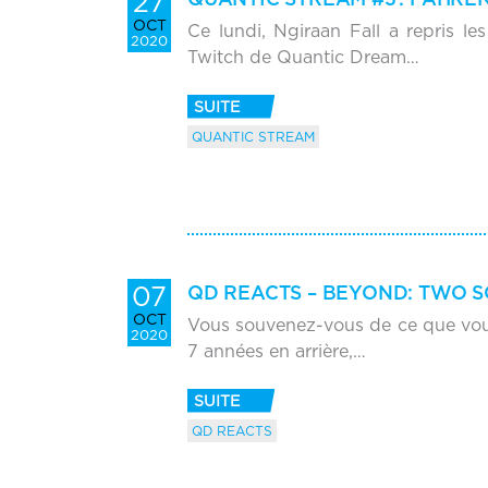
27
OCT
Ce lundi, Ngiraan Fall a repris l
2020
Twitch de Quantic Dream…
SUITE
QUANTIC STREAM
07
QD REACTS – BEYOND: TWO SO
OCT
Vous souvenez-vous de ce que vous 
2020
7 années en arrière,…
SUITE
QD REACTS