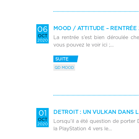
06
MOOD / ATTITUDE – RENTRÉE
OCT
La rentrée s’est bien déroulée 
2020
vous pouvez le voir ici ;…
SUITE
QD MOOD
01
DETROIT : UN VULKAN DANS 
OCT
Lorsqu’il a été question de porte
2020
la PlayStation 4 vers le…