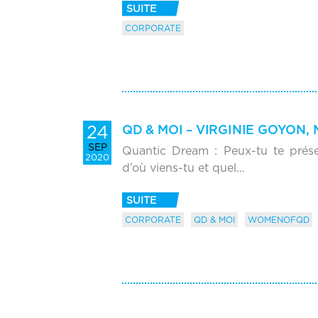
SUITE
CORPORATE
24
QD & MOI – VIRGINIE GOYON,
SEP
Quantic Dream : Peux-tu te prés
2020
d’où viens-tu et quel…
SUITE
CORPORATE
QD & MOI
WOMENOFQD