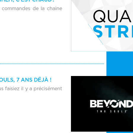
es commandes de la chaine
ULS, 7 ANS DÉJÀ !
faisiez il y a précisément