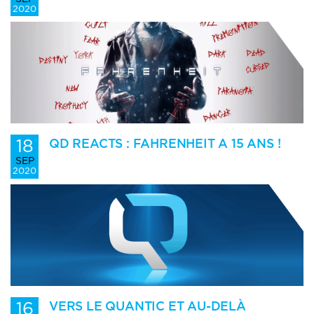
2020
18
QD REACTS : FAHRENHEIT A 15 ANS !
SEP
2020
16
VERS LE QUANTIC ET AU-DELÀ