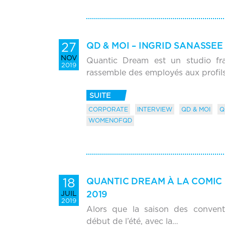
27
QD & MOI – INGRID SANASSEE
NOV
Quantic Dream est un studio fra
2019
rassemble des employés aux profil
SUITE
CORPORATE
INTERVIEW
QD & MOI
Q
WOMENOFQD
18
QUANTIC DREAM À LA COMIC 
2019
JUIL
2019
Alors que la saison des convent
début de l’été, avec la…