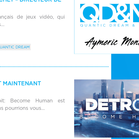
nçais de jeux vidéo, qui
s…
UANTIC DREAM
T MAINTENANT
roit: Become Human est
us pourrions vous…