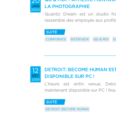
20
LA PHOTOGRAPHIE
JAN
2020
Quantic Dream est un studio fra
rassemble des employés aux profil
SUITE
CORPORATE
INTERVIEW
QD & MOI
Q
12
DETROIT: BECOME HUMAN ES
DISPONIBLE SUR PC !
DÉC
2019
L’heure est enfin venue, Det
maintenant disponible sur PC ! No
SUITE
DETROIT: BECOME HUMAN