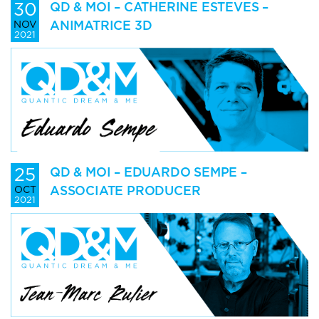
30
QD & MOI – CATHERINE ESTEVES –
ANIMATRICE 3D
NOV
2021
25
QD & MOI – EDUARDO SEMPE –
ASSOCIATE PRODUCER
OCT
2021