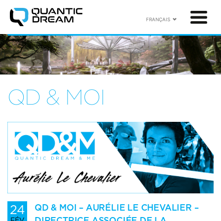
FRANÇAIS
QD & MOI
24
QD & MOI – AURÉLIE LE CHEVALIER –
DIRECTRICE ASSOCIÉE DE LA
FÉV