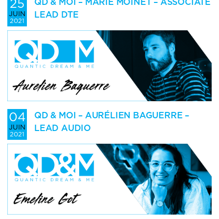
25
QD & MOI – MARIE MOINET – ASSOCIATE
LEAD DTE
JUIN
2021
04
QD & MOI – AURÉLIEN BAGUERRE –
LEAD AUDIO
JUIN
2021