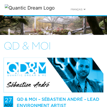
FRANÇAIS
QD & MOI
27
QD & MOI – SÉBASTIEN ANDRÉ – LEAD
ENVIRONMENT ARTIST
AOÛT