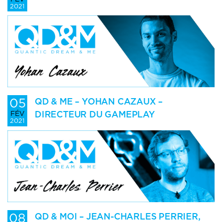
2021
05
QD & ME – YOHAN CAZAUX –
DIRECTEUR DU GAMEPLAY
FÉV
2021
08
QD & MOI – JEAN-CHARLES PERRIER,