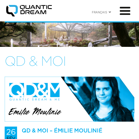
FRANÇAIS
QD & MOI
26
QD & MOI – ÉMILIE MOULINIÉ
FÉV